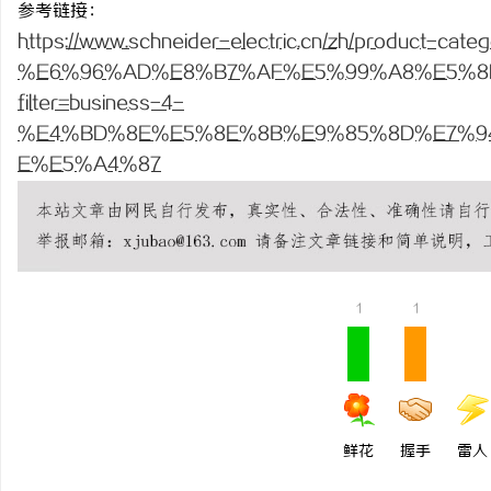
参考链接：
550FC45耐磨改性颗
https://www.schneider-electric.cn/zh/product-cate
%E6%96%AD%E8%B7%AF%E5%99%A8%E5%8
媒
filter=business-4-
%E4%BD%8E%E5%8E%8B%E9%85%8D%E7%9
E%E5%A4%87
体
1
1
鲜花
握手
雷人