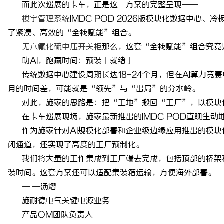
而此次巡展的卡车，正是这一方案的完整呈现
——
楼宇管理系统
IMDC POD 2026版模块化数据中心、冷
了紧凑、高效的“全栈赋能”组合。
无六氟化硫中压开关柜
那么，这套
“全栈赋能”组合究竟
助
AI，跑赢时间：预装「就绪」
田
传统数据中心建设周期长达
18-24个月，但在AI算力竞
月的时间差，可能就是“领先”与“出局”的分水岭。
对此，施家的思路是：把
“工地”搬回“工厂”，以模块
在卡车巡展现场，施家最新推出的
IMDC POD直观生
作为施家针对
AI规模化部署和企业级边缘应用推出的模块
闭通道，还实现了高度的工厂预制化。
我们将大量的工作集成到工厂端去完成，包括顶部的桥架
新
装时间。这套方案还可以适配集装箱运输，方便海外部署。
— —汤熠
施耐德电气关键电源业务
产品
OM团队负责人