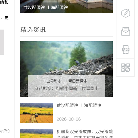
绪和
武汉配眼镜 上海配眼镜
武汉配眼镜
，更
精选资讯
业界动态
|
青田新媒体
麻花影视：引领中国新一代喜剧电
影的创新力量
武汉配眼镜 上海配眼镜
2026-08-06
与评论
机器狗双光谱成像：双光谱融