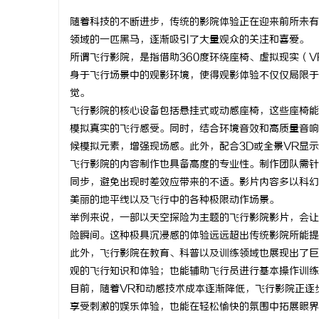
随着科技的不断进步，传统的影院体验正在迎来前所未有
领域的一匹黑马，逐渐吸引了大量观众的关注和喜爱。
所谓飞行影院，是指借助360度环绕座椅、虚拟现实（
身于飞行场景中的观影环境，使得观影体验不仅仅局限于
田
觉。
飞行影院的核心设备包括悬挂式或动感座椅，这些座椅能
模拟真实的飞行感受。同时，结合环境音效和高质量音响
候模拟元素，增强现场感。此外，配合3D或全景VR显
飞行影院的内容制作也具备高度的专业性。制作团队需针
同步，避免出现时差效应带来的不适。影片内容多以科幻
美丽的地平线以及飞行中的各种极限动作场景。
举例来说，一部以天空探险为主题的飞行影院影片，会让
新
险瞬间。这种极具沉浸感的体验远远超出传统影院所能提
此外，飞行影院在教育、科普以及训练领域也展现出了巨
观的飞行知识和体验；也能辅助飞行员进行基本操作训练
目前，随着VR和动感技术成本逐渐降低，飞行影院正逐
享受刺激的娱乐体验，也能在轻松愉快的氛围中拓展眼界