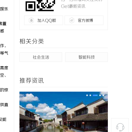
Get最新资讯
娱乐
加入QQ群
官方微博
佛置
感
相关分类
作，
等气
社会生活
智能科技
高度
空、
推荐资讯
的惊
供直
仅能