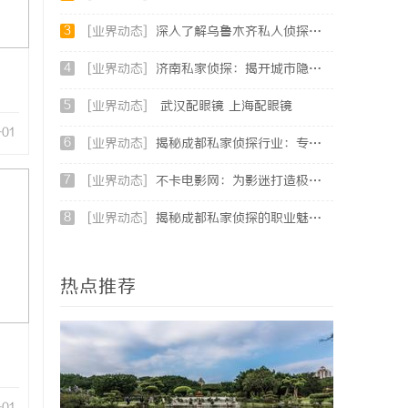
3
[业界动态]
深入了解乌鲁木齐私人侦探行业的现状与发展趋势
4
[业界动态]
济南私家侦探：揭开城市隐秘真相的幕后英雄
5
[业界动态]
武汉配眼镜 上海配眼镜
-01
6
[业界动态]
揭秘成都私家侦探行业：专业服务助力城市安宁
7
[业界动态]
不卡电影网：为影迷打造极致流畅观影体验的平台
8
[业界动态]
揭秘成都私家侦探的职业魅力与现实挑战
热点推荐
-01