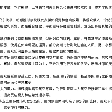
的变革。飞行影院，以其独特的设计理念和先进的技术应用，成为了现代
VR）技术、动感模拟系统以及多媒体视觉和音响效果，将观众带入一个仿
视觉和听觉，而是融合触觉、平衡感等多维感官刺激，营造出身临其境的
够根据影片画面和剧情发展，做出对应的旋转、晃动、升降甚至加速等动
设备，使得立体声场更加逼真。部分高端飞行影院还会加入风、雾、水雾
示屏，观众仿佛置身云端或星空，视觉体验极为震撼。
对不同题材和故事线设计复杂的交互脚本，确保动作座椅与画面、音效的
、冒险、自然景观等主题为主，充分利用飞行视觉的优势，展示壮丽的天
观众感受到穿越云层、俯瞰大地、极速飞行的快感，甚至模拟飞行器故障
供的画面和声音享受。
大的潜力。通过模拟真实航空环境，飞行影院可以为航空爱好者和学生提
，提高反应能力和应急处理水平。
步走进更多城市和娱乐场所，成为家庭休闲和亲子游乐的新选择。观众不
，感受飞行的魅力。