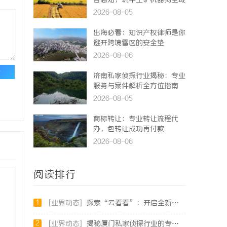
合感知，筑牢工矿机器狗全域
巡检识别能力
2026-08-05
出海必看：知识产权律师是你
避开跨境雷区的安全垫
2026-08-06
论
济南私家侦探行业揭秘：专业
服务与案件解析全方位指南
2026-08-05
商标转让：专业转让流程代
办，包转让成功再付款
2026-08-06
阅读排行
1
[业界动态]
探索“云看看”：开启全新视觉体验的智慧云端平台
2
[业界动态]
揭秘厦门私家侦探行业的专业服务与发展趋势