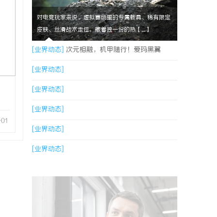
对电竞玩家来说，虚拟赛场里的专属载具、稀有限定
皮肤、丝滑战术走位，藏着独一份的热【....】
[业界动态]
次元相融，机甲随行！爱玛黑翼
S360电竞版焕新登场
[业界动态]
[业界动态]
[业界动态]
-01
[业界动态]
[业界动态]