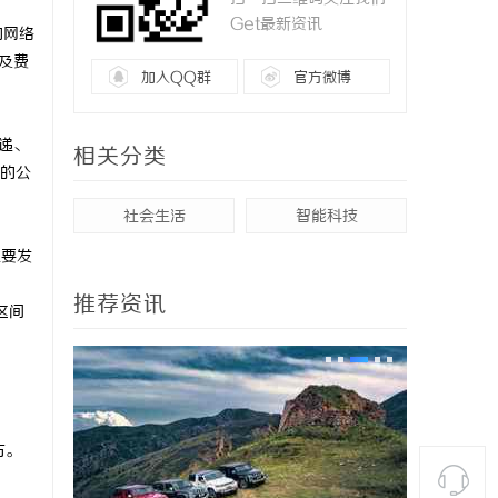
Get最新资讯
的网络
及费
加入QQ群
官方微博
递、
相关分类
的公
社会生活
智能科技
主要发
推荐资讯
区间
右。