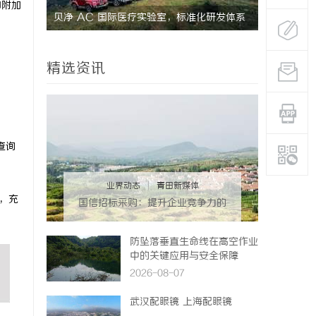
和附加
荐：5大
贝净 AC 国际医疗实验室，标准化研发体系
武汉配眼镜
全解析
精选资讯
查询
业界动态
|
青田新媒体
，充
国信招标采购：提升企业竞争力的
战略利器解析
防坠落垂直生命线在高空作业
中的关键应用与安全保障
2026-08-07
武汉配眼镜 上海配眼镜