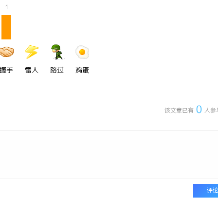
1
握手
雷人
路过
鸡蛋
0
该文章已有
人参
评