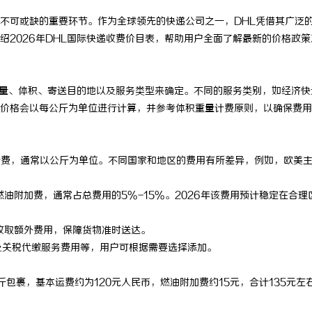
不可或缺的重要环节。作为全球领先的快递公司之一，DHL凭借其广泛
绍2026年DHL国际快递收费价目表，帮助用户全面了解最新的价格政策
的重量、体积、寄送目的地以及服务类型来确定。不同的服务类别，如经济快
价格会以每公斤为单位进行计算，并参考体积重量计费原则，以确保费用
计费，通常以公斤为单位。不同国家和地区的费用有所差异，例如，欧美
油附加费，通常占总费用的5%-15%。2026年该费用预计稳定在合理
收取额外费用，保障货物准时送达。
及关税代缴服务费用等，用户可根据需要选择添加。
包裹，基本运费约为120元人民币，燃油附加费约15元，合计135元左