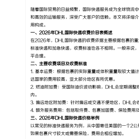
随着国际贸易的日益频繁，国际快递服务成为全球物流中
和高效的运输服务，深受广大客户的信赖。本文将详细介
用构成。
一、2026年DHL国际快递收费价目表概述
田
在2026年，DHL国际快递的收费依据主要根据包裹
标准快递和加急快递，收费标准也各不相同。一般来说，
平合理。
二、主要收费项目及收费标准
1.
基本运费：
根据包裹的实际重量或体积重量取较大值
达国家的费用较高，亚太部分地区有所优惠。
2.
燃油附加费：
受国际油价波动影响，DHL会定期调整燃
内。
新
3.
偏远地区附加费：
针对偏远或交通不便地区，DHL会
4.
额外服务费用：
包括取件费、包裹加固费、保险费用
三、2026年DHL国际快递价格举例
以常见的标准快递服务为例，从中国寄往美国的一个2公斤
如果包裹尺寸较大或需要保险，费用会相应增加。