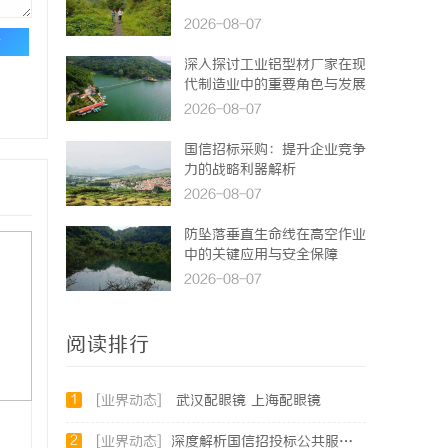
2026-08-07
论
深入探讨工业铝型材厂家在现
代制造业中的重要角色与发展
趋势
2026-08-07
国信招标采购：提升企业竞争
力的战略利器解析
2026-08-07
防坠落垂直生命线在高空作业
中的关键应用与安全保障
2026-08-07
阅读排行
1
[业界动态]
武汉配眼镜 上海配眼镜
2
[业界动态]
深度解析国信招投标公共服务平台的功能与优势