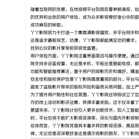
随着互联网的发展，在线视频平台如雨后春笋般涌现，给
的优势和出色的用户体验，成为众多影视爱好者心中的首
成功背后的秘密。
丫丫影院致力于打造一个集高清影视播放、多平台同步和
田
还是追求最新综艺、动漫，丫丫影院都能满足您的需求。
找到心仪的影片享受极致视觉盛宴。
用户体验方面，丫丫影院注重界面简洁与操作便捷。通过
院支持多设备观看，无论是手机、平板还是智能电视，都
功能和智能推荐算法，基于用户的观影历史和偏好，精准
安全性和版权保护也是丫丫影院高度重视的部分。平台与
避免了盗版影片带来的版权风险和画质劣质问题。加上严
为了提升用户黏性和社区氛围，丫丫影院还特别设立了互
新
办的线上活动和影评征集，获得丰富奖励。这不仅丰富了
展望未来，丫丫影院计划引入更多创新技术，如人工智能
时，平台也将不断扩大影视资源库，深化与国内外影视制
总体而言，丫丫影院凭借其丰富多样的影视资源、高品质
碑。无论您是资深爱好者还是偶尔观影的朋友，丫丫影院