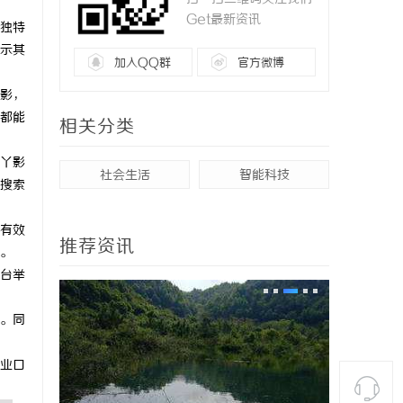
Get最新资讯
独特
示其
加入QQ群
官方微博
影，
都能
相关分类
丫影
社会生活
智能科技
搜索
有效
推荐资讯
。
台举
。同
业口