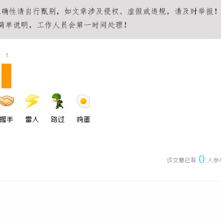
榔代理行业的发展趋势与经营策略
揭秘！专业充电桩项目软件开发商，
哪些行业秘诀？
1
握手
雷人
路过
鸡蛋
0
该文章已有
人参