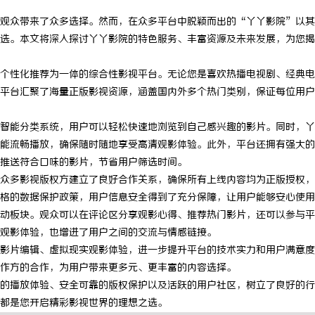
观众带来了众多选择。然而，在众多平台中脱颖而出的“丫丫影院”以其
选。本文将深入探讨丫丫影院的特色服务、丰富资源及未来发展，为您揭
个性化推荐为一体的综合性影视平台。无论您是喜欢热播电视剧、经典电
平台汇聚了海量正版影视资源，涵盖国内外多个热门类别，保证每位用户
智能分类系统，用户可以轻松快速地浏览到自己感兴趣的影片。同时，丫
能流畅播放，确保随时随地享受高清观影体验。此外，平台还拥有强大的
推送符合口味的影片，节省用户筛选时间。
众多影视版权方建立了良好合作关系，确保所有上线内容均为正版授权，
格的数据保护政策，用户信息安全得到了充分保障，让用户能够安心使用
动板块。观众可以在评论区分享观影心得、推荐热门影片，还可以参与平
观影体验，也增进了用户之间的交流与情感链接。
影片编辑、虚拟现实观影体验，进一步提升平台的技术实力和用户满意度
作方的合作，为用户带来更多元、更丰富的内容选择。
的播放体验、安全可靠的版权保护以及活跃的用户社区，树立了良好的行
都是您开启精彩影视世界的理想之选。