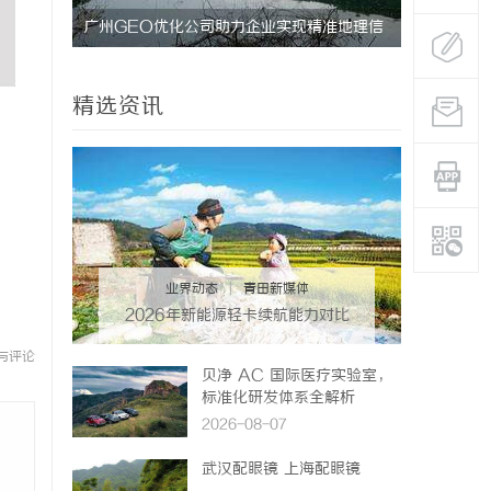
究竟藏着
广州GEO优化公司助力企业实现精准地理信
2026 
息服务升级
收费标准
精选资讯
业界动态
|
青田新媒体
2026年新能源轻卡续航能力对比
推荐：5大主流平台三维解析
与评论
贝净 AC 国际医疗实验室，
标准化研发体系全解析
2026-08-07
武汉配眼镜 上海配眼镜