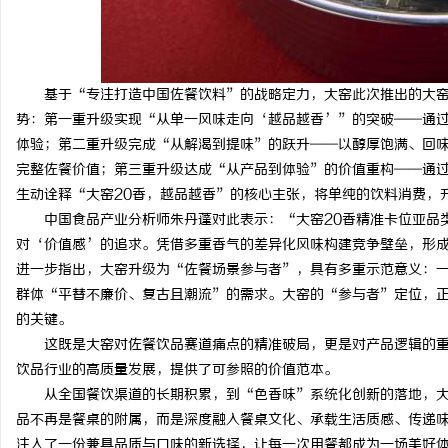
基于“专注打造中国佐餐饮料”的战略定力，大窑此次推出的大窑
势：第一重升级实现“从单一风味走向‘越品越香’”的突破——通过
体验；第二重升级完成“从解渴到提味”的跃升——以醇厚饱满、回
完整佐餐价值；第三重升级达成“从产品到体验”的价值重构——通
生动诠释“大窑20香，越品越香”的核心主张，将单纯的饮料消费，
中国食品产业分析师朱丹蓬对此表示：“大窑20香精准卡位亚品
对‘价值感’的追求。凭借多重香气的差异化风味构建竞争壁垒，形
进一步指出，大窑升级为“佐餐场景参与者”，具有多重示范意义：
群体“平替不廉价、复古且潮流”的需求。大窑的“参与者”定位，
的关键。
这既是大窑对佐餐饮品赛道痛点的精准破局，更是对产品逻辑的
饮品行业的高质量发展，提供了可参照的价值范本。
从全国餐饮渠道的长期积累，到“色香味”系统化创新的落地，
品不再是餐桌的附属，而是深度融入餐桌文化、承载生活质感、传递味
注入了一份兼具品质与口味的新选择，让每一次用餐都成为一场美好