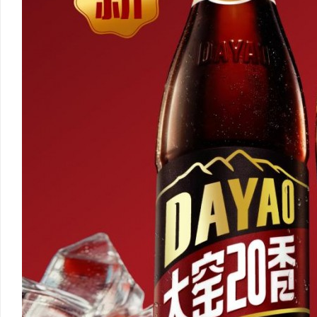
机器狗双光谱成像：双光谱融合感知，筑牢工
出海必看：知识产权律师
矿机器狗全域巡检识别能力
安全垫
媒
体