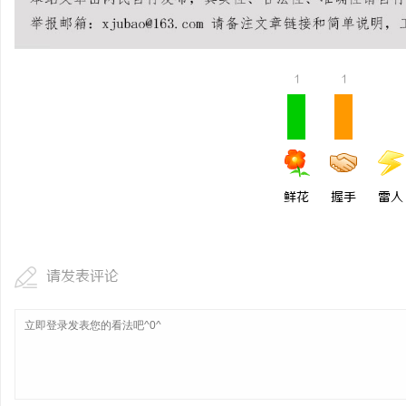
探寻青鸟影视：数字时代
展趋势揭秘
媒
1
1
鲜花
握手
雷人
体
请发表评论