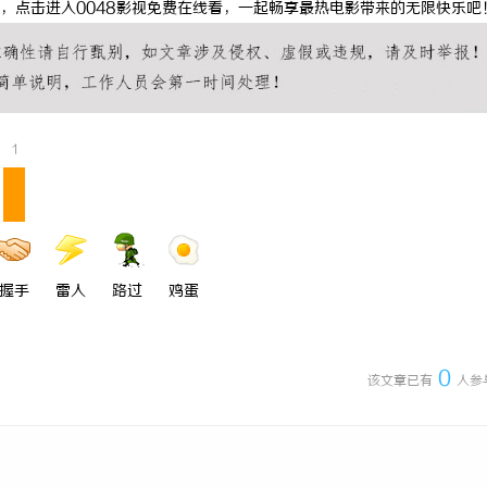
，点击进入0048影视免费在线看，一起畅享最热电影带来的无限快乐吧
谱成像：双光谱融合感知，筑牢工
出海必看：知识产权律师是你避开跨
域巡检识别能力
安全垫
1
握手
雷人
路过
鸡蛋
0
该文章已有
人参