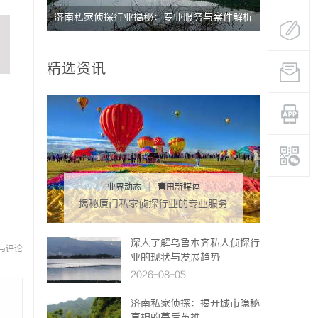
！
境雷区的
济南私家侦探行业揭秘：专业服务与案件解析
商标转让：
全方位指南
付款
精选资讯
业界动态
|
青田新媒体
揭秘厦门私家侦探行业的专业服务
与发展趋势
深入了解乌鲁木齐私人侦探行
与评论
业的现状与发展趋势
2026-08-05
济南私家侦探：揭开城市隐秘