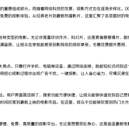
的重要组成部分。而随着网络科技的发展，观影方式也在逐渐多样化。00
免费的观影体验。从经典老片到最新热播影片，这里汇聚了各类题材的电
了各种类型的电影。无论你是喜欢动作片、科幻片，还是更偏爱爱情片、剧
清画质，让观众在家就能感受到影院级的视听享受。无需花费额外费用，
一大亮点。只需打开手机、电脑等设备，通过网络连接，就能轻松访问到这
用担心观影过程中出现广告干扰。一键观影，让人省心省力，尽情沉浸在
体验。用户界面简洁明了，搜索功能方便快捷，让观众能够快速找到自己想
时间欣赏到最新上映的电影作品。在这里，观众不仅能够欣赏到热门大片
个便捷、免费、高质量的观影平台。无论是想要放松身心，还是追逐最新电