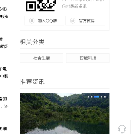
Get最新资讯
48
影资
加入QQ群
官方微博
情
相关分类
就能
社会生活
智能科技
个电
电影
推荐资讯
看的
，还
影潮