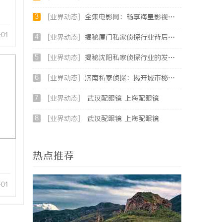
3
[业界动态]
全集电影网：畅享海量影视资源的最佳选择
-01
4
[业界动态]
揭秘厦门私家侦探行业背后的故事与服务价值
5
[业界动态]
揭秘沈阳私家侦探行业的发展与现实应用
6
[业界动态]
济南私家侦探：揭开城市秘密的专业侦查服务
7
[业界动态]
武汉配眼镜 上海配眼镜
8
[业界动态]
武汉配眼镜 上海配眼镜
热点推荐
-01