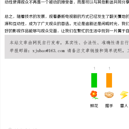
动性使得观众不再是一个被动的接受者，而是可以与其他影迷共同分
开店最怕“搜不到”为什么隔壁店铺没花钱，
全面解析槟榔代理行业的
总之，随着技术的发展，观看最新电视剧的方式已经发生了翻天覆地
ai却天天给他免费派单？
媒
源和互动性，成为了广大观众的首选。无论是追剧还是闲暇时光，我
好的影视作品能够与观众见面，让我们在繁忙的生活中找到一片属于
1
1
体
鲜花
握手
雷人